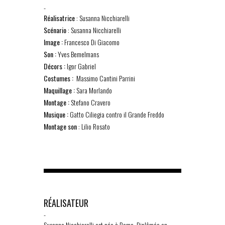
-
Réalisatrice
: Susanna Nicchiarelli
Scénario
: Susanna Nicchiarelli
Image :
Francesco Di Giacomo
Son :
Yves Bemelmans
Décors :
Igor Gabriel
Costumes :
Massimo Cantini Parrini
Maquillage :
Sara Morlando
Montage :
Stefano Cravero
Musique :
Gatto Ciliegia contro il Grande Freddo
Montage son
: Lilio Rosato
RÉALISATEUR
-
Susanna Nicchiarelli est née à Rome. Diplômée en