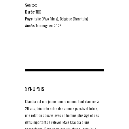
Son:
xxx
Durée:
TBC
Pays:
Italie (Vivo Films), Belgique (Tarantula)
Année:
Tournage en 2025
SYNOPSIS
-
Claudia est une jeune femme comme tant d’autres à
20 ans, déchirée entre des amours passés et futurs,
une relation abusive avec un homme plus âgé et des
défis importants à relever. Mais Claudia a une
particularité. Dans certaines situations, lorsqu’elle