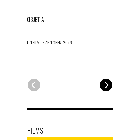
OBJET A
EVAPORÉS
UN FILM DE ANN OREN, 2026
UN FILM DE 
FILMS