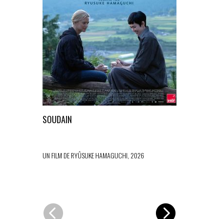
SOUDAIN
L’ESTRANE
UN FILM DE RYÛSUKE HAMAGUCHI, 2026
UN FILM DE PA