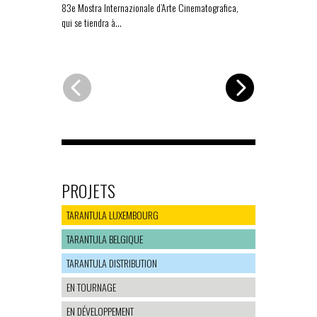
83e Mostra Internazionale d’Arte Cinematografica,
Strippoli, a é
qui se tiendra à…
de la 83e Mos
PROJETS
TARANTULA LUXEMBOURG
TARANTULA BELGIQUE
TARANTULA DISTRIBUTION
EN TOURNAGE
EN DÉVELOPPEMENT