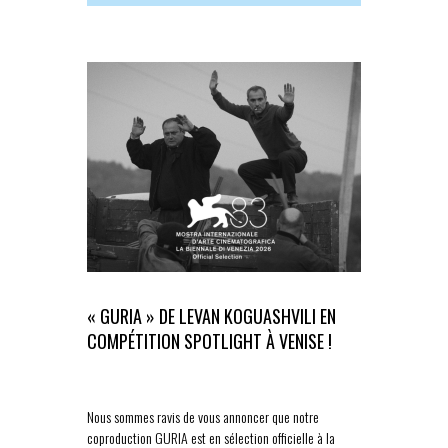
« GURIA » DE LEVAN KOGUASHVILI EN
« L’ESTRA
COMPÉTITION SPOTLIGHT À VENISE !
COMPÉTITI
Nous sommes ravis de vous annoncer que notre
Nous sommes t
coproduction GURIA est en sélection officielle à la
« L’Estranea »