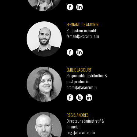
FERNAND DE AMORIN
Producteur exécutif
fernand{a}tarantula.lu
ÉMILIE LACOURT
Responsable distribution &
post-production
promo{a}tarantula.lu
RÉGIS ANDRES
Directeur administratif &
financier
regis{a}tarantula.lu