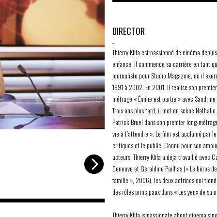
DIRECTOR
-
Thierry Klifa est passionné de cinéma depui
enfance. Il commence sa carrière en tant q
journaliste pour Studio Magazine, où il exer
1991 à 2002. En 2001, il réalise son premier
métrage « Émilie est partie » avec Sandrine 
Trois ans plus tard, il met en scène Nathalie
Patrick Bruel dans son premier long-métrag
vie à t’attendre ». Le film est acclamé par le
-
©Tarantula
critiques et le public. Connu pour son amou
acteurs, Thierry Klifa a déjà travaillé avec 
Deneuve et Géraldine Pailhas (« Le héros de
famille », 2006), les deux actrices qui tien
des rôles principaux dans « Les yeux de sa 
Thierry Klifa is passionate about cinema sinc