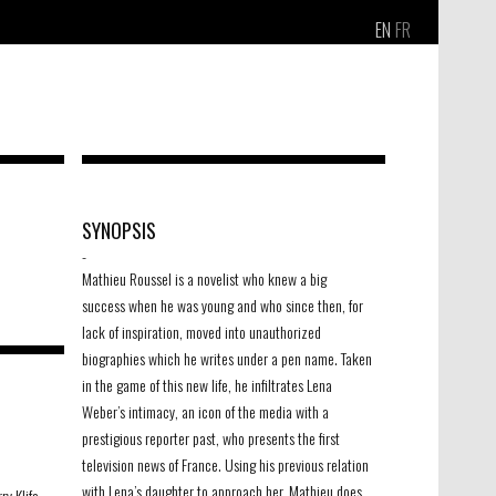
EN
FR
SYNOPSIS
-
Mathieu Roussel is a novelist who knew a big
success when he was young and who since then, for
lack of inspiration, moved into unauthorized
biographies which he writes under a pen name. Taken
in the game of this new life, he infiltrates Lena
Weber’s intimacy, an icon of the media with a
prestigious reporter past, who presents the first
television news of France. Using his previous relation
with Lena’s daughter to approach her, Mathieu does
y Klifa