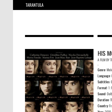
TARANTULA
HIS M
A FILM BY T
-
Genre:
Mel
Language:
Subtitles:
E
Format:
1 :
Sound:
Dol
Duration:
1
Country:
Fr
Year:
2010