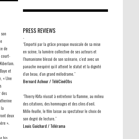
PRESS REVIEWS
s son
-
ue
“Emporté par la grâce presque musicale de sa mise
ce de
en scène, la lumière collective de ses acteurs et
 court-
l’humanisme blessé de son scénario, c’est avec un
Kiberlain.
panache inespéré qu’il atteint le statut et la dignité
 Baye et
d’un beau, d’un grand mélodrame.”
e, « Une
Bernard Achour / TéléCinéObs
s
r des
“Thierry Klifa réussit à entretenir la flamme, au milieu
Catherine
des citations, des hommages et des clins d’oeil.
 la
Mille-feuille, le film laisse au spectateur le choix de
dront deux
son degré de lecture.”
mère ».
Louis Guichard / Télérama
e his