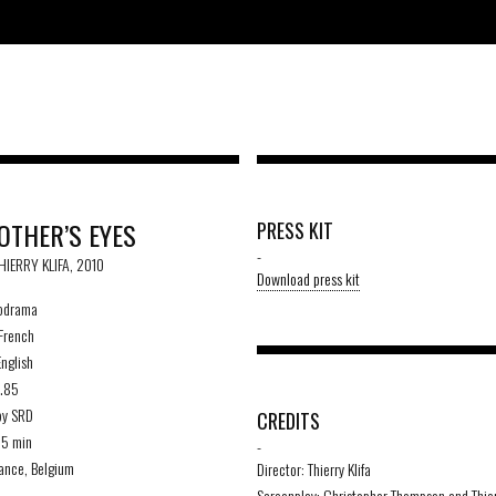
OTHER’S EYES
PRESS KIT
-
HIERRY KLIFA, 2010
Download press kit
odrama
French
nglish
1.85
by SRD
CREDITS
15 min
-
ance, Belgium
Director: Thierry Klifa
Screenplay: Christopher Thompson and Thierr