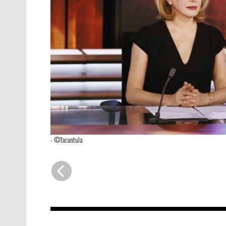
-
©Tarantula