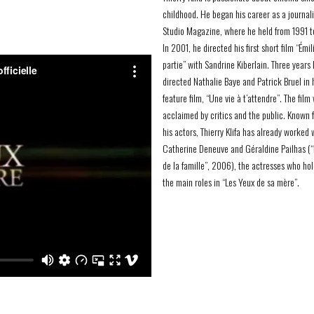
childhood. He began his career as a journali
Studio Magazine, where he held from 1991 
In 2001, he directed his first short film “Émil
partie” with Sandrine Kiberlain. Three years 
directed Nathalie Baye and Patrick Bruel in h
feature film, “Une vie à t’attendre”. The film
acclaimed by critics and the public. Known f
his actors, Thierry Klifa has already worked 
Catherine Deneuve and Géraldine Pailhas (“
de la famille”, 2006), the actresses who hol
the main roles in “Les Yeux de sa mère”.