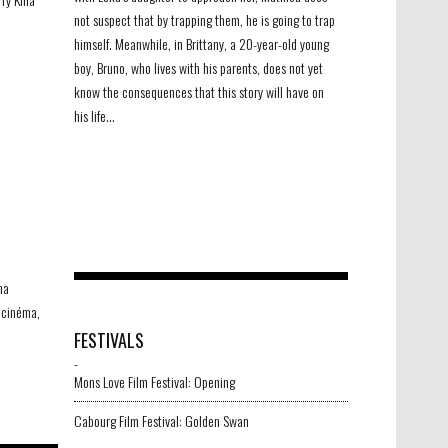
not suspect that by trapping them, he is going to trap
himself. Meanwhile, in Brittany, a 20-year-old young
boy, Bruno, who lives with his parents, does not yet
know the consequences that this story will have on
his life…
ma
2 cinéma,
FESTIVALS
-
©Tarantula
-
Mons Love Film Festival: Opening
Cabourg Film Festival: Golden Swan