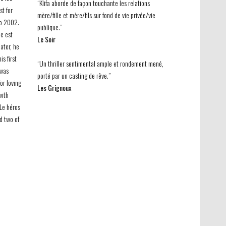
“Klifa aborde de façon touchante les relations
st for
mère/fille et mère/fils sur fond de vie privée/vie
to 2002.
publique.”
ie est
Le Soir
later, he
is first
“Un thriller sentimental ample et rondement mené,
 was
porté par un casting de rêve.”
or loving
Les Grignoux
with
Le héros
d two of