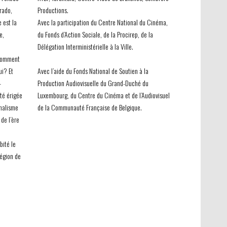
rado,
Productions.
e est la
Avec la participation du Centre National du Cinéma,
e,
du Fonds d’Action Sociale, de la Procirep, de la
Délégation Interministérielle à la Ville.
 Comment
ui? Et
Avec l’aide du Fonds National de Soutien à la
-
Production Audiovisuelle du Grand-Duché du
été érigée
Luxembourg, du Centre du Cinéma et de l’Audiovisuel
rnalisme
de la Communauté Française de Belgique.
de l’ère
bité le
région de