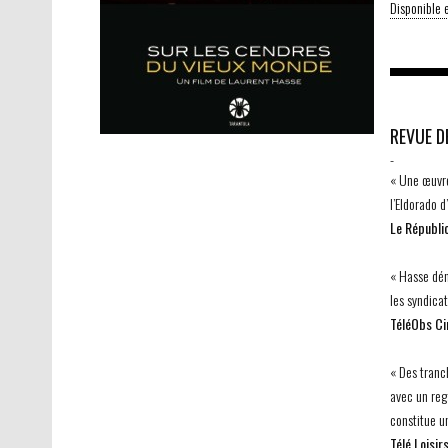
Disponible
REVUE D
-
« Une œuvre
l’Eldorado d
Le Républic
« Hasse dén
les syndica
TéléObs C
« Des tranch
avec un reg
constitue un
Télé Loisir