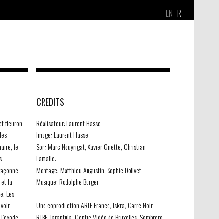
EN
FR
CREDITS
-
et fleuron
Réalisateur: Laurent Hasse
les
Image: Laurent Hasse
aire, le
Son: Marc Nouyrigat, Xavier Griette, Christian
s
Lamalle.
 façonné
Montage: Matthieu Augustin, Sophie Dolivet
 et la
Musique: Rodolphe Burger
se. Les
avoir
Une coproduction ARTE France, Iskra, Carré Noir
 l’exode
RTBF, Tarantula, Centre Vidéo de Bruxelles, Sombrero