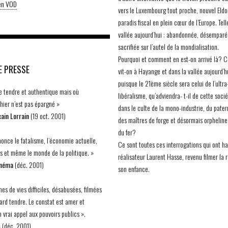
 en VOD
vers le Luxembourg tout proche, nouvel Eldo
paradis fiscal en plein cœur de l’Europe. Tell
vallée aujourd’hui : abandonnée, désemparé
sacrifiée sur l’autel de la mondialisation.
Pourquoi et comment en est-on arrivé là?
E PRESSE
vit-on à Hayange et dans la vallée aujourd’h
puisque le 21ème siècle sera celui de l’ultra
 tendre et authentique mais où
libéralisme, qu’adviendra- t-il de cette soci
’hier n’est pas épargné »
dans le culte de la mono-industrie, du pate
ain Lorrain
(19 oct. 2001)
des maîtres de forge et désormais orpheline 
du fer?
once le fatalisme, l’économie actuelle,
Ce sont toutes ces interrogations qui ont ha
ts et même le monde de la politique. »
réalisateur Laurent Hasse, revenu filmer la 
inéma
(déc. 2001)
son enfance.
es de vies difficiles, désabusées, filmées
ard tendre. Le constat est amer et
 vrai appel aux pouvoirs publics ».
s
(déc. 2001)