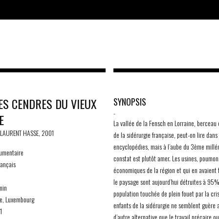
ES CENDRES DU VIEUX
SYNOPSIS
-
E
La vallée de la Fensch en Lorraine, berceau 
 LAURENT HASSE, 2001
de la sidérurgie française, peut-on lire dans 
encyclopédies, mais à l’aube du 3ème millén
mentaire
constat est plutôt amer. Les usines, poumon
ançais
économiques de la région et qui en avaient
le paysage sont aujourd’hui détruites à 95%
min
population touchée de plein fouet par la cri
e, Luxembourg
enfants de la sidérurgie ne semblent guère 
1
d’autre alternative que le travail précaire ou