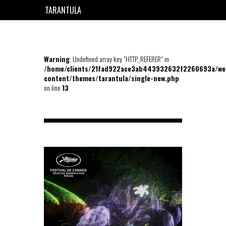
TARANTULA
EN
FR
Warning
: Undefined array key "HTTP_REFERER" in
/home/clients/21fad922ace3ab443932632f2260693a/we
content/themes/tarantula/single-new.php
on line
13