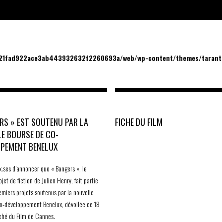
/21fad922ace3ab443932632f2260693a/web/wp-content/themes/tarantu
RS » EST SOUTENU PAR LA
FICHE DU FILM
E BOURSE DE CO-
PPEMENT BENELUX
x.ses d’annoncer que « Bangers », le
jet de fiction de Julien Henry, fait partie
remiers projets soutenus par la nouvelle
o-développement Benelux, dévoilée ce 18
ché du Film de Cannes.