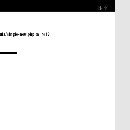
EN
FR
la/single-new.php
on line
13