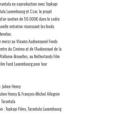
arantula en coproduction avec Topkapi
ntula Luxembourg et Czar, le projet
 d’un soutien de 50.000€ dans le cadre
velle initiative réunissant les fonds
Benelux.
 merci au Vlaams Audiovisueel Fonds
entre du Cinéma et de l’Audiovisuel de la
Wallonie-Bruxelles, au Netherlands Film
Film Fund Luxembourg pour leur
: Julien Henry
Julien Henry & François-Michel Allegrini
: Tarantula
n : Topkapi Films, Tarantula Luxembourg