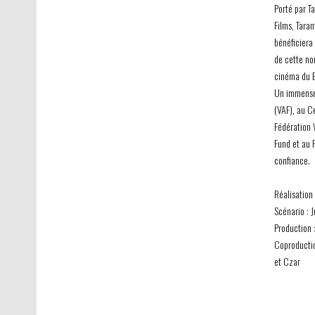
Porté par T
Films, Tara
bénéficiera
de cette nou
cinéma du 
Un immense
(VAF), au C
Fédération 
Fund et au 
confiance.
Réalisation 
Scénario : 
Production 
Coproductio
et Czar