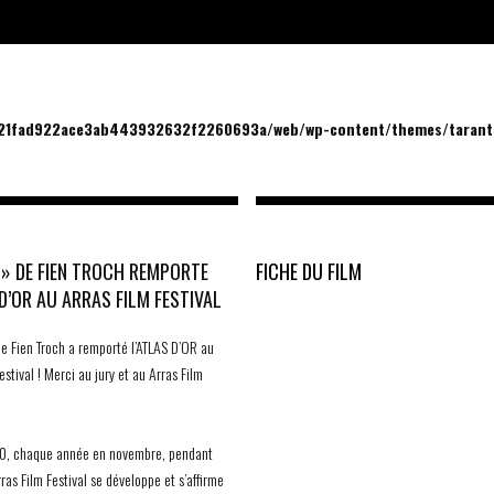
/21fad922ace3ab443932632f2260693a/web/wp-content/themes/tarantu
 » DE FIEN TROCH REMPORTE
FICHE DU FILM
 D’OR AU ARRAS FILM FESTIVAL
e Fien Troch a remporté l’ATLAS D’OR au
estival ! Merci au jury et au Arras Film
0, chaque année en novembre, pendant
Arras Film Festival se développe et s’affirme