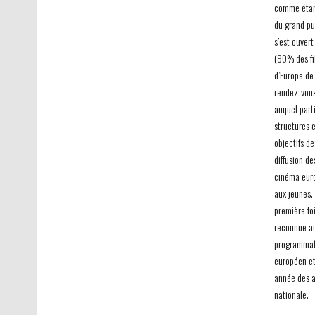
comme étant
du grand pub
s’est ouver
(90% des fi
d’Europe de
rendez-vous
auquel part
structures e
objectifs de
diffusion de
cinéma euro
aux jeunes.
première fo
reconnue au
programmati
européen et
année des a
nationale.