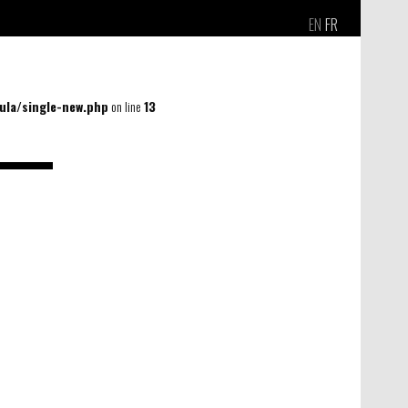
EN
FR
la/single-new.php
on line
13