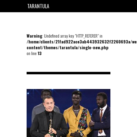
TARANTULA
EN
FR
Warning
: Undefined array key "HTTP_REFERER" in
/home/clients/21fad922ace3ab443932632f2260693a/we
content/themes/tarantula/single-new.php
on line
13