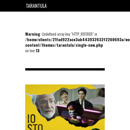
TARANTULA
EN
FR
Warning
: Undefined array key "HTTP_REFERER" in
/home/clients/21fad922ace3ab443932632f2260693a/we
content/themes/tarantula/single-new.php
on line
13