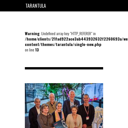
TARANTULA
EN
FR
Warning
: Undefined array key "HTTP_REFERER" in
/home/clients/21fad922ace3ab443932632f2260693a/we
content/themes/tarantula/single-new.php
on line
13