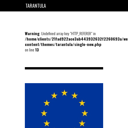
TARANTULA
EN
FR
Warning
: Undefined array key "HTTP_REFERER" in
/home/clients/21fad922ace3ab443932632f2260693a/we
content/themes/tarantula/single-new.php
on line
13