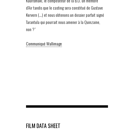
Kaurismaki, le compositeur de la B.O. un membre
d’Air tandis que le casting sera constitué de Gustave
Kervern (…) et nous obtenons un dossier parfait signé
Tarantula qui pourrait nous amener à la Quinzaine,
non ?”
Communiqué Wallimage
FILM DATA SHEET