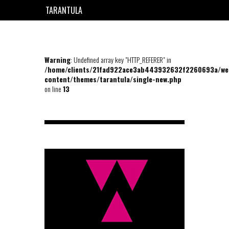
TARANTULA
EN
FR
Warning
: Undefined array key "HTTP_REFERER" in
/home/clients/21fad922ace3ab443932632f2260693a/we
content/themes/tarantula/single-new.php
on line
13