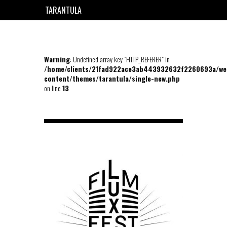
TARANTULA
EN
FR
Warning
: Undefined array key "HTTP_REFERER" in
/home/clients/21fad922ace3ab443932632f2260693a/we
content/themes/tarantula/single-new.php
on line
13