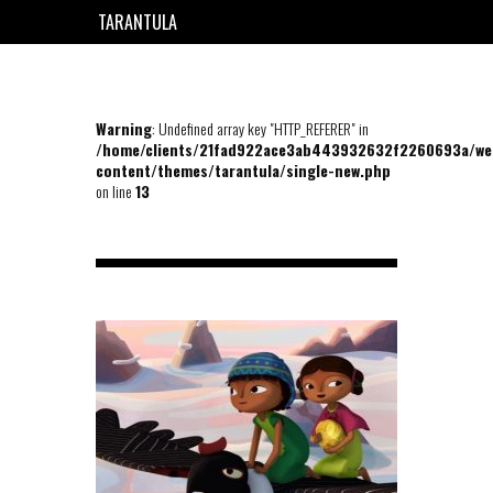
TARANTULA
EN
FR
Warning
: Undefined array key "HTTP_REFERER" in
/home/clients/21fad922ace3ab443932632f2260693a/we
content/themes/tarantula/single-new.php
on line
13