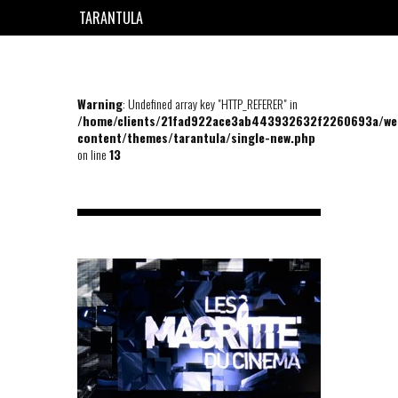
TARANTULA
EN
FR
Warning
: Undefined array key "HTTP_REFERER" in
/home/clients/21fad922ace3ab443932632f2260693a/we
content/themes/tarantula/single-new.php
on line
13