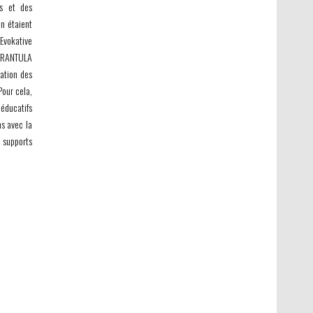
ts et des
on étaient
Evokative
TARANTULA
sation des
Pour cela,
 éducatifs
ns avec la
s supports