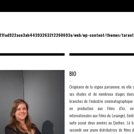
/21fad922ace3ab443932632f2260693a/web/wp-content/themes/tarantu
BIO
-
Originaire de la région parisienne, où elle 
ses études et de nombreux stages dans
branches de l’industrie cinématographique
en production aux Films d’Ici, e
internationales aux Films du Losange), Emili
suite passé deux années au Québec. Là ba
secondé une jeune distributrice de films d