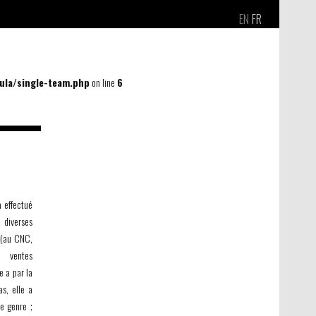
EN
FR
la/single-team.php
on line
6
a effectué
 diverses
 (au CNC,
n ventes
e a par la
s, elle a
e genre ;